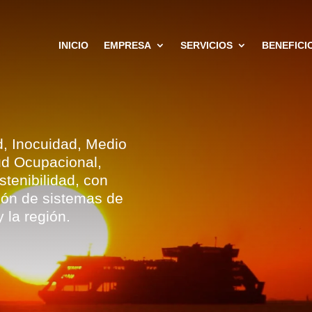
INICIO
EMPRESA
SERVICIOS
BENEFICI
d, Inocuidad, Medio
ud Ocupacional,
tenibilidad, con
ión de sistemas de
 la región.