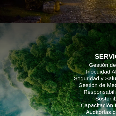
SERVI
Gestión de
Inocuidad A
Seguridad y Sal
Gestión de Me
Responsabili
Sostenib
Capacitación
Auditorías 