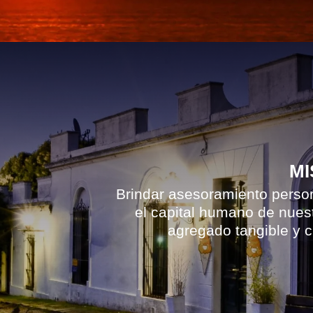
MI
Brindar asesoramiento person
el capital humano de nuest
agregado tangible y c