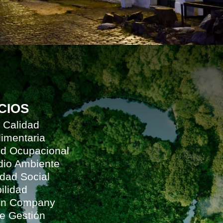
CIOS
 Calidad
limentaria
ud Ocupacional
dio Ambiente
dad Social
ilidad
 In Company
de Gestión