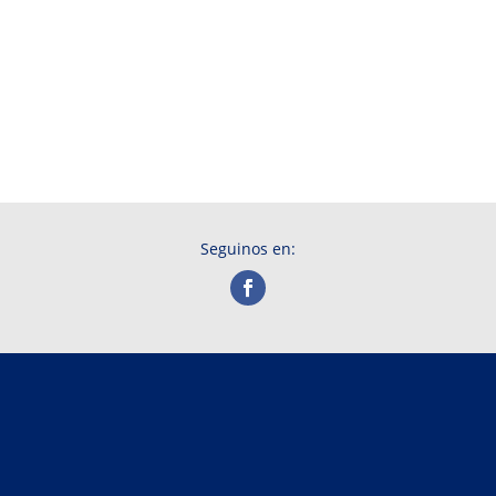
Por hoy les dejamos la vista de nuestra primera
oficina en Montevideo, montada con nuestras
propias manos, invirtiendo tiempo e ingenio !
Y nacía nuestro sueño !
Seguinos en: