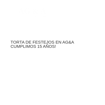
TORTA DE FESTEJOS EN AG&A
CUMPLIMOS 15 AÑOS!
En Mayo, hace 15 años, AG&A comenzó a brindar
asesoramiento como Empresa Consultora, más allá
de los asesoramientos individuales que sus
asociados venían brindando desde mucho antes.
Cuatro excelentes profesionales con diversas
formaciones y un fin común.
Vamos a estar contando un poco de nuestra historia
para que nos conozcan más.